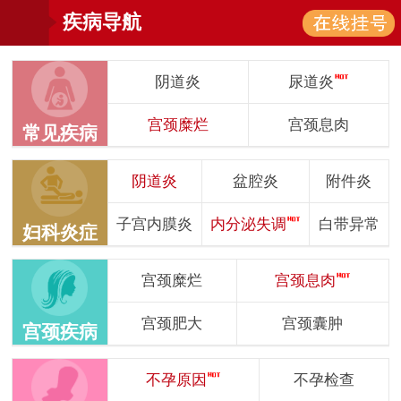
疾病导航
阴道炎
尿道炎
宫颈糜烂
宫颈息肉
常见疾病
阴道炎
盆腔炎
附件炎
子宫内膜炎
内分泌失调
白带异常
妇科炎症
宫颈糜烂
宫颈息肉
宫颈肥大
宫颈囊肿
宫颈疾病
不孕原因
不孕检查