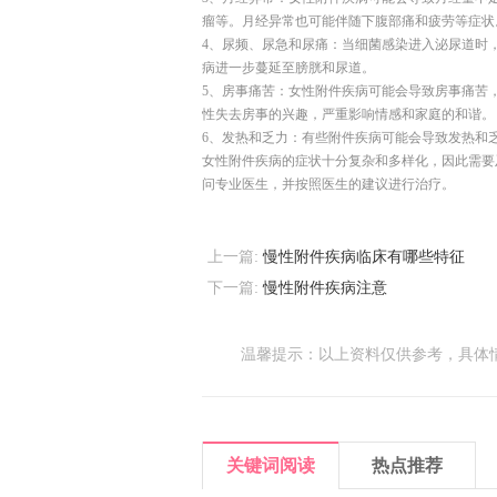
瘤等。月经异常也可能伴随下腹部痛和疲劳等症状
4、尿频、尿急和尿痛：当细菌感染进入泌尿道时
病进一步蔓延至膀胱和尿道。
5、房事痛苦：女性附件疾病可能会导致房事痛苦
性失去房事的兴趣，严重影响情感和家庭的和谐。
6、发热和乏力：有些附件疾病可能会导致发热和
女性附件疾病的症状十分复杂和多样化，因此需要
问专业医生，并按照医生的建议进行治疗。
上一篇:
慢性附件疾病临床有哪些特征
下一篇:
慢性附件疾病注意
温馨提示：以上资料仅供参考，具体
关键词阅读
热点推荐