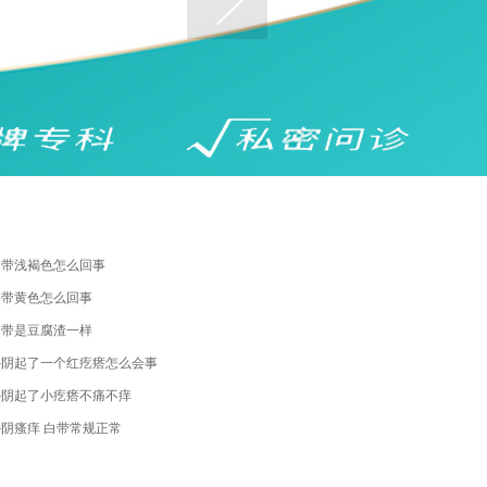
白带浅褐色怎么回事
白带黄色怎么回事
白带是豆腐渣一样
外阴起了一个红疙瘩怎么会事
外阴起了小疙瘩不痛不痒
外阴瘙痒 白带常规正常