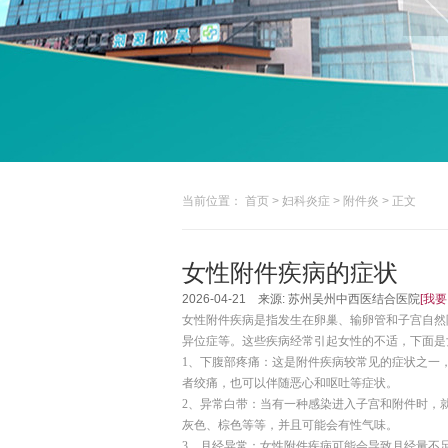
当前位置：
首页
>
妇科炎症
>
附件炎
> 正文
女性附件疾病的症状
2026-04-21 来源: 苏州吴州中西医结合医院
[我要
女性附件疾病是指发生在卵巢、输卵管和子宫自然
异位症等。这些疾病经常引起女性的不适，下面是
1、下腹部疼痛：这是附件疾病较常见的症状之一
者绞痛，也可以伴随恶心和呕吐等症状。
2、异常白带：当有一种感染进入子宫和附件时，
灰色、棕色等等，并且可能会有性气味。
3、月经异常：女性附件疾病可能会导致月经量不