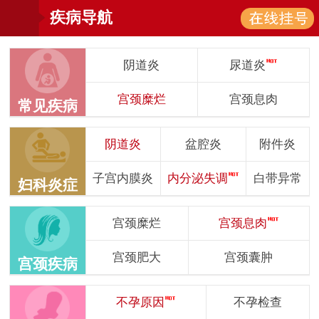
疾病导航
阴道炎
尿道炎
宫颈糜烂
宫颈息肉
常见疾病
阴道炎
盆腔炎
附件炎
子宫内膜炎
内分泌失调
白带异常
妇科炎症
宫颈糜烂
宫颈息肉
宫颈肥大
宫颈囊肿
宫颈疾病
不孕原因
不孕检查