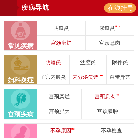
疾病导航
阴道炎
尿道炎
宫颈糜烂
宫颈息肉
常见疾病
阴道炎
盆腔炎
附件炎
子宫内膜炎
内分泌失调
白带异常
妇科炎症
宫颈糜烂
宫颈息肉
宫颈肥大
宫颈囊肿
宫颈疾病
不孕原因
不孕检查