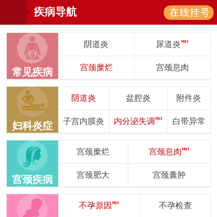
疾病导航
阴道炎
尿道炎
宫颈糜烂
宫颈息肉
常见疾病
阴道炎
盆腔炎
附件炎
子宫内膜炎
内分泌失调
白带异常
妇科炎症
宫颈糜烂
宫颈息肉
宫颈肥大
宫颈囊肿
宫颈疾病
不孕原因
不孕检查