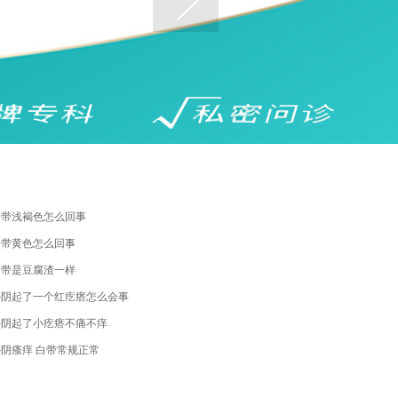
白带浅褐色怎么回事
白带黄色怎么回事
白带是豆腐渣一样
外阴起了一个红疙瘩怎么会事
外阴起了小疙瘩不痛不痒
外阴瘙痒 白带常规正常